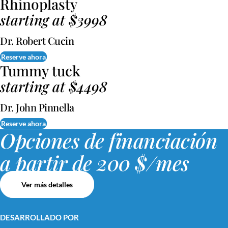
Rhinoplasty
starting at $3998
Dr. Robert Cucin
Reserve ahora
Tummy tuck
starting at $4498
Dr. John Pinnella
Reserve ahora
Opciones de financiación
a partir de 200 $/mes
Ver más detalles
DESARROLLADO POR