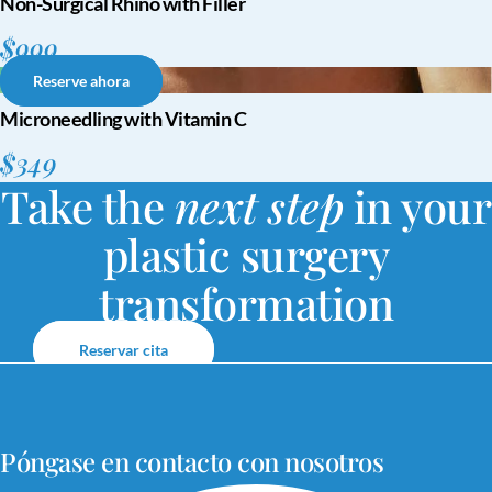
Non-Surgical Rhino with Filler
$999
Reserve ahora
Microneedling with Vitamin C
$349
Take the
next step
in your
plastic surgery
transformation
Reservar cita
Póngase en contacto con nosotros