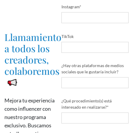
barra
Instagram
*
oblicua
AAAA
Llamamiento
TikTok
a todos los
creadores,
¿Hay otras plataformas de medios
colaboremos
sociales que le gustaría incluir?
Mejora tu experiencia
¿Qué procedimiento(s) está
interesado en realizarse?
*
como influencer con
nuestro programa
exclusivo. Buscamos