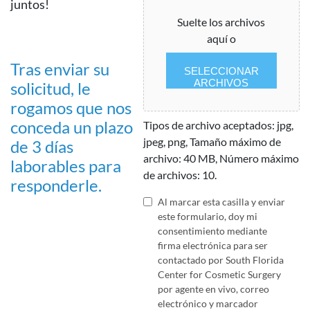
juntos!
Suelte los archivos
aquí o
Tras enviar su
SELECCIONAR
ARCHIVOS
solicitud, le
rogamos que nos
conceda un plazo
Tipos de archivo aceptados: jpg,
jpeg, png, Tamaño máximo de
de 3 días
archivo: 40 MB, Número máximo
laborables para
de archivos: 10.
responderle.
Consentimiento
Al marcar esta casilla y enviar
este formulario, doy mi
de
consentimiento mediante
firma electrónica para ser
contacto
contactado por South Florida
Center for Cosmetic Surgery
y
por agente en vivo, correo
Condiciones
electrónico y marcador