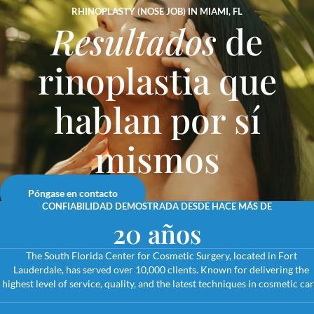
RHINOPLASTY (NOSE JOB) IN MIAMI, FL
Resultados
de
rinoplastia que
hablan por sí
mismos
Póngase en contacto
CONFIABILIDAD DEMOSTRADA DESDE HACE MÁS DE
20 años
The South Florida Center for Cosmetic Surgery, located in Fort
Lauderdale, has served over 10,000 clients. Known for delivering the
highest level of service, quality, and the latest techniques in cosmetic car