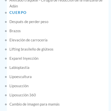
Afeitado traqueal - Cirugía de reducción de la manzana de
Adán
CUERPO
Después de perder peso
Brazos
Elevación de carrocería
Lifting brasileño de glúteos
Exparel Inyección
Labioplastia
Lipoescultura
Liposucción
Liposucción 360
Cambio de imagen para mamás