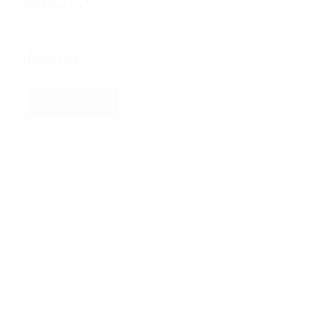
Galería
Seleccionar contenido
-
Doctor
Restablecer