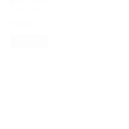
Galería
Seleccionar contenido
-
Doctor
Restablecer