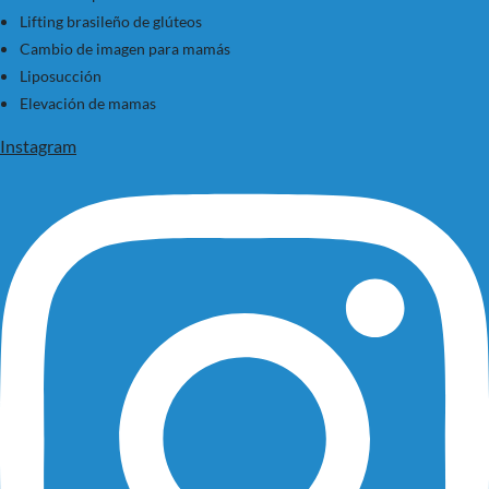
Lifting brasileño de glúteos
Cambio de imagen para mamás
Liposucción
Elevación de mamas
Instagram