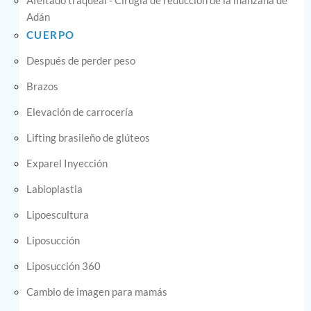
Afeitado traqueal - Cirugía de reducción de la manzana de
Adán
CUERPO
Después de perder peso
Brazos
Elevación de carrocería
Lifting brasileño de glúteos
Exparel Inyección
Labioplastia
Lipoescultura
Liposucción
Liposucción 360
Cambio de imagen para mamás